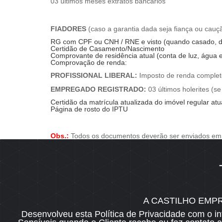
03 últimos meses extratos bancários
FIADORES
(caso a garantia dada seja fiança ou cauç
RG com CPF ou CNH / RNE e visto (quando casado, d
Certidão de Casamento/Nascimento
Comprovante de residência atual (conta de luz, água e
Comprovação de renda:
PROFISSIONAL LIBERAL:
Imposto de renda complet
EMPREGADO REGISTRADO:
03 últimos holerites (se
Certidão da matrícula atualizada do imóvel regular atu
Página de rosto do IPTU
Obs.:
Todos os documentos deverão ser enviados em
Qualquer outro documento poderá ser solicitado para
VENDA
A CASTILHO EMP
Desenvolveu esta Política de Privacidade com o i
Documentação