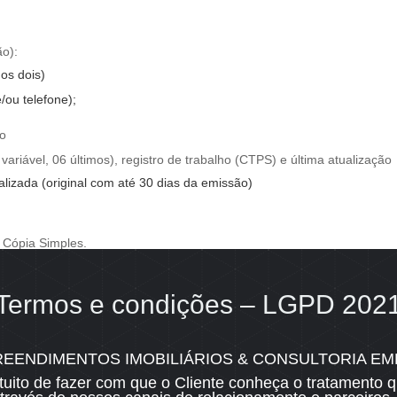
ão):
os dois)
/ou telefone);
o
 variável, 06 últimos), registro de trabalho (CTPS) e última atualização
alizada (original com até 30 dias da emissão)
 Cópia Simples.
 comprovar o rendimento declarado pelo pretendente
Termos e condições – LGPD 202
R Sebastião Preto, 99 - Mooca - 03119040 - São Paulo - SP
LOCAÇÃO
N
REENDIMENTOS IMOBILIÁRIOS & CONSULTORIA EMP
ntuito de fazer com que o Cliente conheça o tratament
Documentação