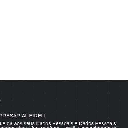
1
OSSOS CANAIS
RESARIAL EIRELI
o que dá aos seus Dados Pessoais e Dados Pessoais
Área do Proprietário / Locatário