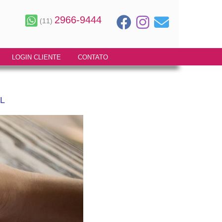
2966-9444
(11)
LOGIN CLIENTE
CONTATO
L