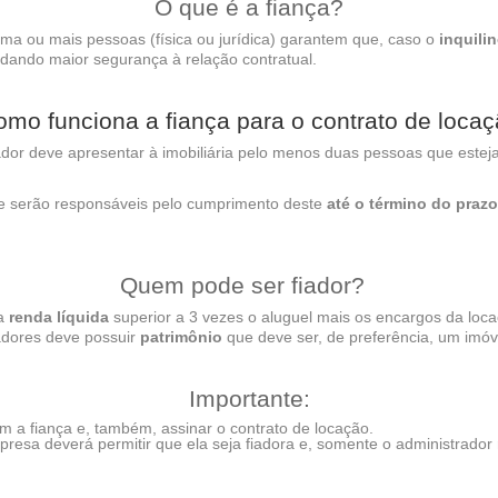
O que é a fiança?
 ou mais pessoas (física ou jurídica) garantem que, caso o
inquili
 dando maior segurança à relação contratual.
mo funciona a fiança para o contrato de loca
or deve apresentar à imobiliária pelo menos duas pessoas que estej
 serão responsáveis pelo cumprimento deste
até o término do prazo
Quem pode ser fiador?
ua
renda líquida
superior a 3 vezes o aluguel mais os encargos da lo
adores deve possuir
patrimônio
que deve ser, de preferência, um imóv
Importante:
m a fiança e, também, assinar o contrato de locação.
 empresa deverá permitir que ela seja fiadora e, somente o administrad