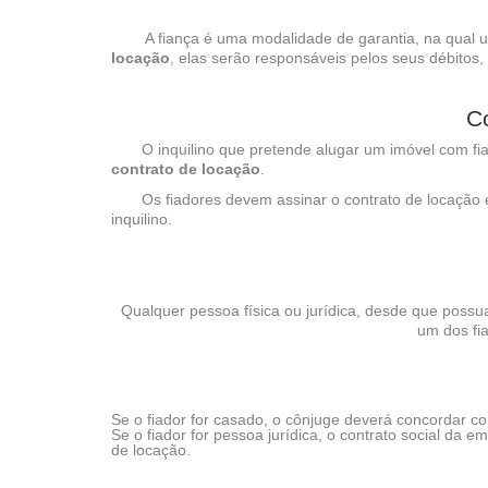
A fiança é uma modalidade de garantia, na qual uma
locação
, elas serão responsáveis pelos seus débitos,
Co
O inquilino que pretende alugar um imóvel com fiad
contrato de locação
.
Os fiadores devem assinar o contrato de locação e
inquilino.
Qualquer pessoa física ou jurídica, desde que poss
um dos fi
Se o fiador for casado, o cônjuge deverá concordar co
Se o fiador for pessoa jurídica, o contrato social da
de locação.