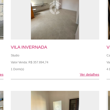
VILA INVERNADA
V
Studio
Ca
Valor Venda: R$ 357.894,74
Va
1 Dorm(s)
4 
hes
Ver detalhes