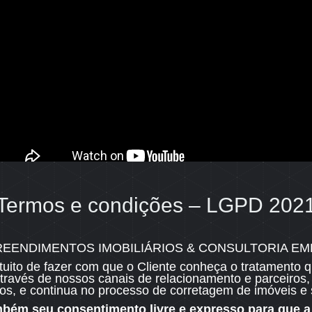
Termos e condições – LGPD 202
R Sebastião Preto, 99 - Mooca - 03119040 - São Paulo - SP
LOCAÇÃO
N
REENDIMENTOS IMOBILIÁRIOS & CONSULTORIA EMP
ntuito de fazer com que o Cliente conheça o tratament
Documentação
través de nossos canais de relacionamento e parceiros,
Garantias
ios, e continua no processo de corretagem de imóveis e s
Manual do locatário
bém seu consentimento livre e expresso para que a 