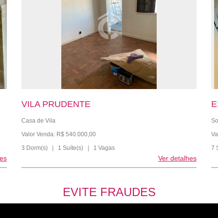
VILA PRUDENTE
E
Casa de Vila
So
Valor Venda: R$ 540.000,00
Va
3 Dorm(s)
|
1 Suíte(s)
|
1 Vagas
7 
hes
Ver detalhes
EVITE FRAUDES