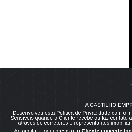
VENDA
A CASTILHO EMP
Desenvolveu esta Política de Privacidade com o i
Documentação
Sensíveis quando o Cliente recebe ou faz contato a
Consórcio
através de corretores e representantes imobiliár
Financiamento
Ao aceitar o aqui previsto,
o Cliente concede tam