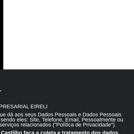
1
OSSOS CANAIS
RESARIAL EIRELI
o que dá aos seus Dados Pessoais e Dados Pessoais
Área do Proprietário / Locatário
 sendo eles: Site, Telefone, Email, Pessoalmente ou
Fale com a equipe
erviços relacionados ("Política de Privacidade").
Nosso Blog
Castilho faça a coleta e tratamento dos dados,