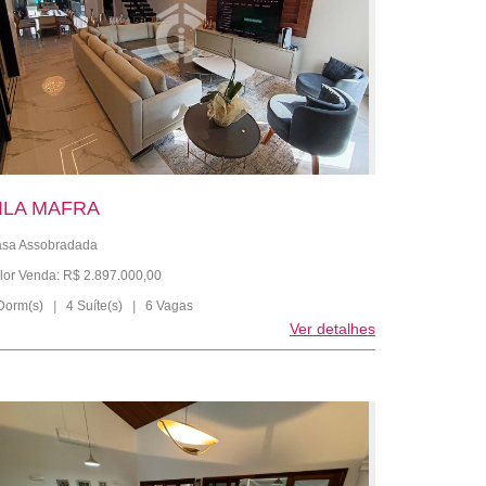
ILA MAFRA
sa Assobradada
lor Venda: R$ 2.897.000,00
Dorm(s)
|
4 Suíte(s)
|
6 Vagas
Ver detalhes